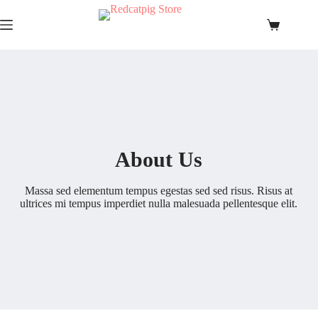
Skip
to
Shopping
content
cart
About Us
Massa sed elementum tempus egestas sed sed risus. Risus at
ultrices mi tempus imperdiet nulla malesuada pellentesque elit.